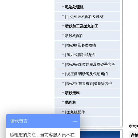
毛边处理机
|
毛边处理机配件及耗材
喷砂加工及抛丸加工
喷砂机配件
|
喷砂枪及各类喷嘴
|
压力式喷砂机配件
|
喷砂头盔|喷砂服及喷砂手套等
|
调压阀|调砂阀及气动阀门
|
喷砂管|布套布管|胶膜等其他
喷砂磨料
抛丸机
|
抛丸机配件
请您留言
喷砂房
空气
感谢您的关注，当前客服人员不在
联系我们
详