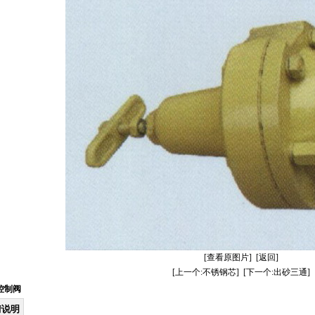
[查看原图片]
[返回]
[上一个:不锈钢芯]
[下一个:出砂三通]
控制阀
情说明