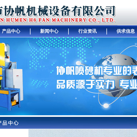
产品中心
新闻中心
行业资讯
供求信息
｜
人才招聘
｜
公司动态
｜
工厂设备
｜
中间
｜
幻
｜
行业资讯
｜
关于协帆
｜