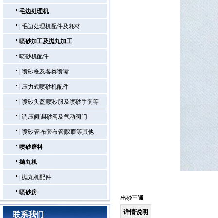
毛边处理机
|
毛边处理机配件及耗材
喷砂加工及抛丸加工
喷砂机配件
|
喷砂枪及各类喷嘴
|
压力式喷砂机配件
|
喷砂头盔|喷砂服及喷砂手套等
|
调压阀|调砂阀及气动阀门
|
喷砂管|布套布管|胶膜等其他
喷砂磨料
抛丸机
|
抛丸机配件
喷砂房
出砂三通
详情说明
联系我们