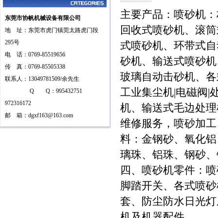
主要产品：喷砂机：
东莞市协帆机械设备有限公司
回收式喷砂机、滚筒
地 址：东莞市虎门镇莞太路虎门段
295号
式喷砂机、环带式自
电 话：0769-85519656
砂机、输送式喷砂机
传 真：0769-85505338
玻璃自动击砂机、各
联系人：13049781509/余先生
工业集尘机|电磁阀
Q Q：995432751
972316172
机、输送式毛边处理
邮 箱：
dgxf163@163.com
维修服务，喷砂加工
料：金钢砂、氧化铝
璃珠、铝珠、钢砂、
四、喷砂机零件：喷
脚踏开关、各式喷砂
套、防尘防水日光灯
机及机器配件。