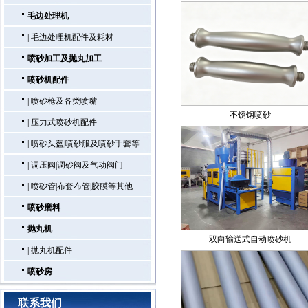
毛边处理机
|
毛边处理机配件及耗材
喷砂加工及抛丸加工
喷砂机配件
|
喷砂枪及各类喷嘴
不锈钢喷砂
|
压力式喷砂机配件
|
喷砂头盔|喷砂服及喷砂手套等
|
调压阀|调砂阀及气动阀门
|
喷砂管|布套布管|胶膜等其他
喷砂磨料
抛丸机
双向输送式自动喷砂机
|
抛丸机配件
喷砂房
联系我们