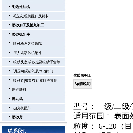
毛边处理机
|
毛边处理机配件及耗材
喷砂加工及抛丸加工
喷砂机配件
|
喷砂枪及各类喷嘴
|
压力式喷砂机配件
|
喷砂头盔|喷砂服及喷砂手套等
|
调压阀|调砂阀及气动阀门
优质黑钢玉
|
喷砂管|布套布管|胶膜等其他
详情说明
喷砂磨料
抛丸机
型号：一级
/
二级
/
|
抛丸机配件
适用范围： 表面
喷砂房
粒度：
6-120
（
联系我们