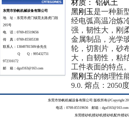
材质： 铝矾土
黑刚玉
是一种新
东莞市协帆机械设备有限公司
地 址：东莞市虎门镇莞太路虎门段
经电弧高温冶炼
295号
强，韧性大，刚
电 话：0769-85519656
金属制品，光学
传 真：0769-85505338
轮，切割片，砂
联系人：13049781509/余先生
Q Q：995432751
大，自韧性，粘
972316172
工件表面的特点
邮 箱：
dgxf163@163.com
黑刚玉
的物理性
9.0.
熔点：
2050
东莞市协帆机械设备有限公司
版权所有@Copyrig
电话：0769-85519656 邮箱：
dgxf163@163.com
东莞喷砂机
|
喷砂机
|
喷砂机配件
|
喷砂