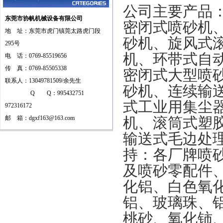
公司主要产品
东莞市协帆机械设备有限公司
密闭式喷砂机
地 址：东莞市虎门镇莞太路虎门段
砂机、旋风式
295号
机、环带式自
电 话：0769-85519656
传 真：0769-85505338
密闭式大型喷
联系人：13049781509/余先生
砂机、连续输
Q Q：995432751
式工业用集尘
972316172
邮 箱：
dgxf163@163.com
机、滚筒式塑
输送式毛边处
持：各厂牌喷
及喷砂零配件
化铝、白色氧
铝、玻璃珠、
桃砂、氧化铈