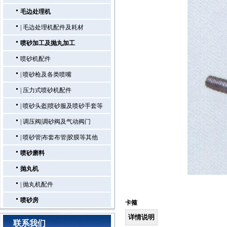
毛边处理机
|
毛边处理机配件及耗材
喷砂加工及抛丸加工
喷砂机配件
|
喷砂枪及各类喷嘴
|
压力式喷砂机配件
|
喷砂头盔|喷砂服及喷砂手套等
|
调压阀|调砂阀及气动阀门
|
喷砂管|布套布管|胶膜等其他
喷砂磨料
抛丸机
|
抛丸机配件
喷砂房
卡箍
详情说明
联系我们