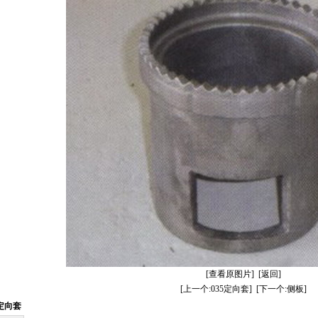
[查看原图片]
[返回]
[上一个:035定向套]
[下一个:侧板]
4定向套