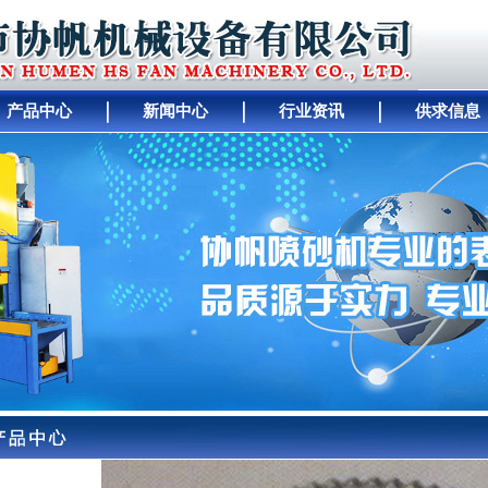
产品中心
新闻中心
行业资讯
供求信息
｜
人才招聘
｜
公司动态
｜
工厂设备
｜
中间
｜
幻
｜
行业资讯
｜
关于协帆
｜