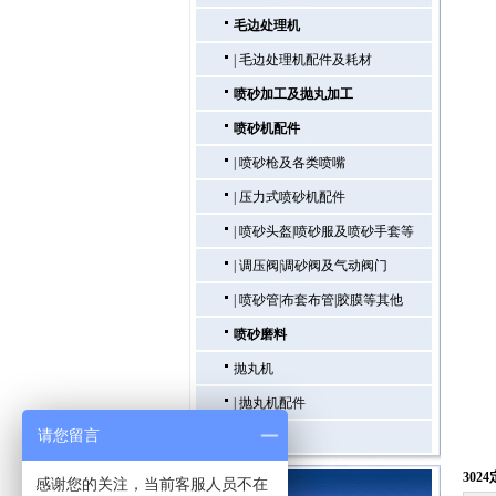
毛边处理机
|
毛边处理机配件及耗材
喷砂加工及抛丸加工
喷砂机配件
|
喷砂枪及各类喷嘴
|
压力式喷砂机配件
|
喷砂头盔|喷砂服及喷砂手套等
|
调压阀|调砂阀及气动阀门
|
喷砂管|布套布管|胶膜等其他
喷砂磨料
抛丸机
|
抛丸机配件
请您留言
喷砂房
302
感谢您的关注，当前客服人员不在
联系我们