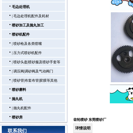
毛边处理机
|
毛边处理机配件及耗材
喷砂加工及抛丸加工
喷砂机配件
|
喷砂枪及各类喷嘴
|
压力式喷砂机配件
|
喷砂头盔|喷砂服及喷砂手套等
|
调压阀|调砂阀及气动阀门
|
喷砂管|布套布管|胶膜等其他
喷砂磨料
抛丸机
|
抛丸机配件
喷砂房
齿轮喷砂 东莞喷砂厂
详情说明
联系我们