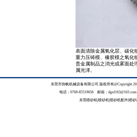
表面清除
金属氧
化层、碳化
重力压铸模、橡胶模之氧化
贵金属制品之消光或雾面处
属光泽
​。
东莞市协帆机械设备有限公司
版权所有@Copyrig
电话：0769-85519656 邮箱：
dgxf163@163.com
东莞喷砂机
|
喷砂机
|
喷砂机配件
|
喷砂