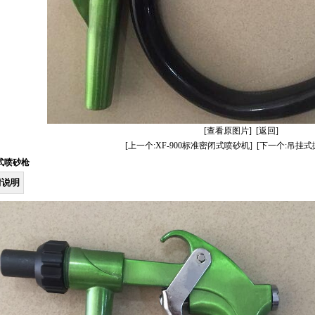
[查看原图片]
[返回]
[上一个:XF-900标准密闭式喷砂机]
[下一个:吊挂式
式喷砂枪
情说明