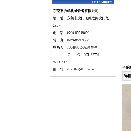
东莞市协帆机械设备有限公司
地 址：东莞市虎门镇莞太路虎门段
295号
电 话：0769-85519656
传 真：0769-85505338
联系人：13049781509/余先生
Q Q：995432751
972316172
卡乐
邮 箱：
dgxf163@163.com
详