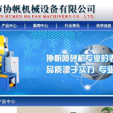
产品中心
新闻中心
行业资讯
供求信息
｜
人才招聘
｜
公司动态
｜
工厂设备
｜
中间
｜
幻
｜
行业资讯
｜
关于协帆
｜