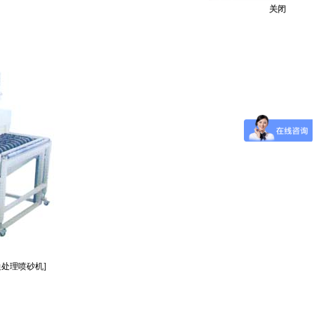
关闭
毛边处理喷砂机]