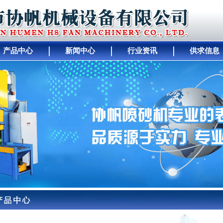
产品中心
新闻中心
行业资讯
供求信息
｜
人才招聘
｜
公司动态
｜
工厂设备
｜
中间
｜
幻
｜
行业资讯
｜
关于协帆
｜