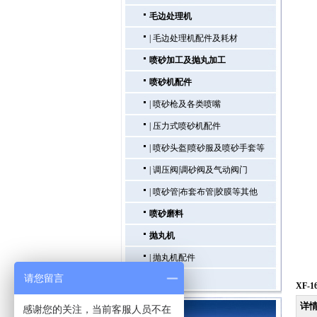
毛边处理机
|
毛边处理机配件及耗材
喷砂加工及抛丸加工
喷砂机配件
|
喷砂枪及各类喷嘴
|
压力式喷砂机配件
|
喷砂头盔|喷砂服及喷砂手套等
|
调压阀|调砂阀及气动阀门
|
喷砂管|布套布管|胶膜等其他
喷砂磨料
抛丸机
|
抛丸机配件
请您留言
喷砂房
XF-
详
感谢您的关注，当前客服人员不在
联系我们