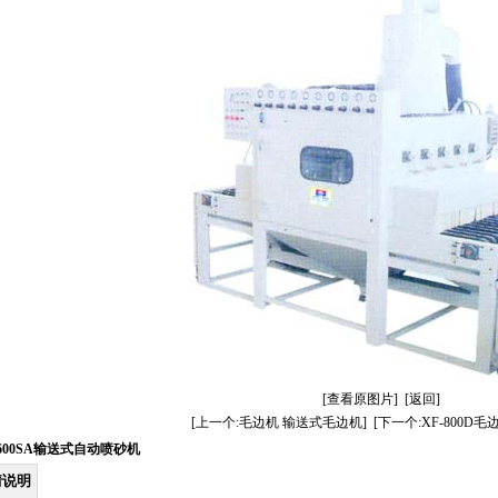
[查看原图片]
[返回]
[上一个:毛边机 输送式毛边机]
[下一个:XF-800D
1600SA输送式自动喷砂机
情说明