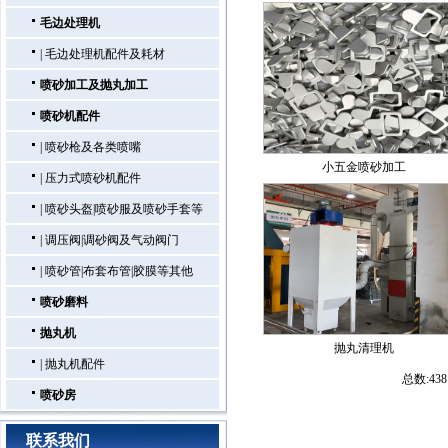
毛边处理机
|
毛边处理机配件及耗材
喷砂加工及抛丸加工
喷砂机配件
|
喷砂枪及各类喷嘴
小五金喷砂加工
|
压力式喷砂机配件
|
喷砂头盔|喷砂服及喷砂手套等
|
调压阀|调砂阀及气动阀门
|
喷砂管|布套布管|胶膜等其他
喷砂磨料
抛丸机
抛丸清理机
|
抛丸机配件
总数:43
喷砂房
联系我们