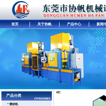
首页
关于协帆
产品中心
新闻
网站首页
｜
公司简介
｜
产品展示
｜
供求商机
4
幻
｜
人才招聘
｜
公司动态
｜
工厂
产品分类
喷砂机