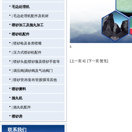
毛边处理机
|
毛边处理机配件及耗材
喷砂加工及抛丸加工
喷砂机配件
|
喷砂枪及各类喷嘴
5
|
压力式喷砂机配件
[上一页:4]
[下一页:暂无]
|
喷砂头盔|喷砂服及喷砂手套等
|
调压阀|调砂阀及气动阀门
|
喷砂管|布套布管|胶膜等其他
喷砂磨料
抛丸机
|
抛丸机配件
喷砂房
联系我们