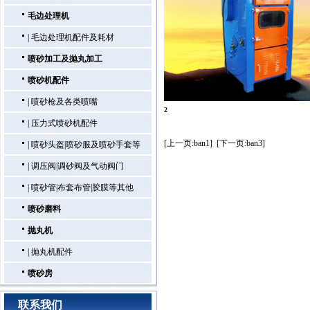
毛边处理机
|
毛边处理机配件及耗材
喷砂加工及抛丸加工
喷砂机配件
|
喷砂枪及各类喷嘴
2
|
压力式喷砂机配件
[上一页:ban1]
[下一页:ban3]
|
喷砂头盔|喷砂服及喷砂手套等
|
调压阀|调砂阀及气动阀门
|
喷砂管|布套布管|胶膜等其他
喷砂磨料
抛丸机
|
抛丸机配件
喷砂房
联系我们