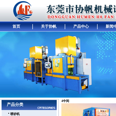
首页
关于协帆
产品中心
新闻
网站首页
｜
公司简介
｜
产品展示
｜
供求商机
4
中间
｜
人才招聘
｜
公司动态
｜
工厂
产品分类
喷砂机